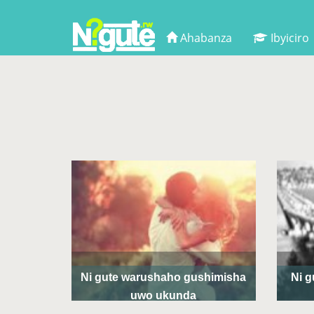
Ahabanza
Ibyiciro
Ni gute warushaho gushimisha
Ni 
uwo ukunda