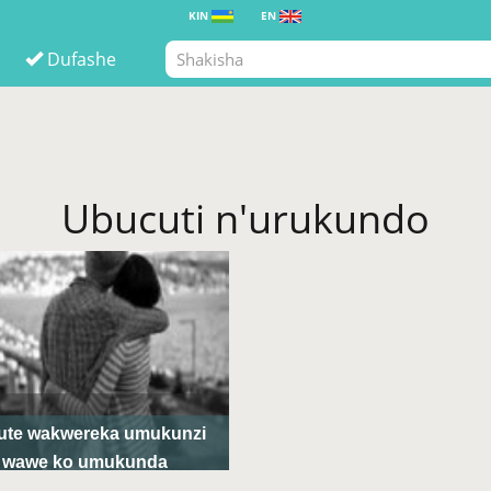
KIN
EN
Dufashe
Ubucuti n'urukundo
gute wakwereka umukunzi
wawe ko umukunda