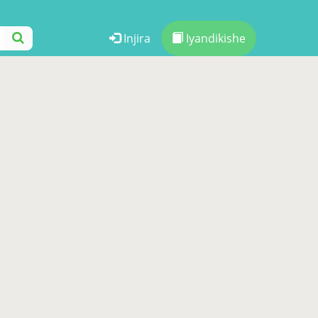
Injira
Iyandikishe